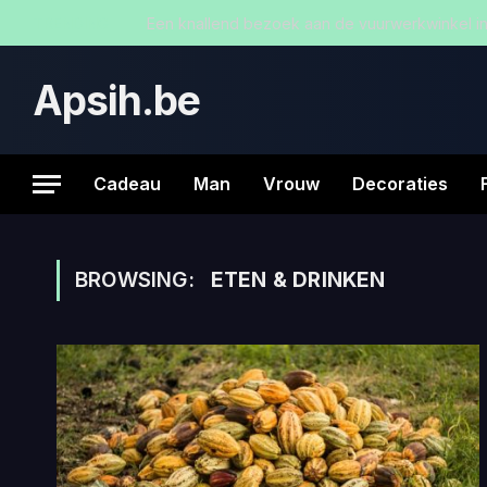
TRENDING
Een knallend bezoek aan de vuurwerkwinkel 
Apsih.be
Cadeau
Man
Vrouw
Decoraties
BROWSING:
ETEN & DRINKEN