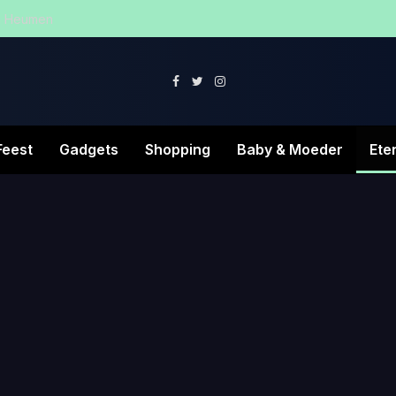
in Heumen
Facebook
Twitter
Instagram
Feest
Gadgets
Shopping
Baby & Moeder
Ete