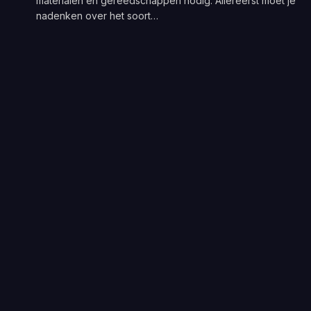
materialen en gereedschappen nodig. Allereerst moet je
nadenken over het soort…