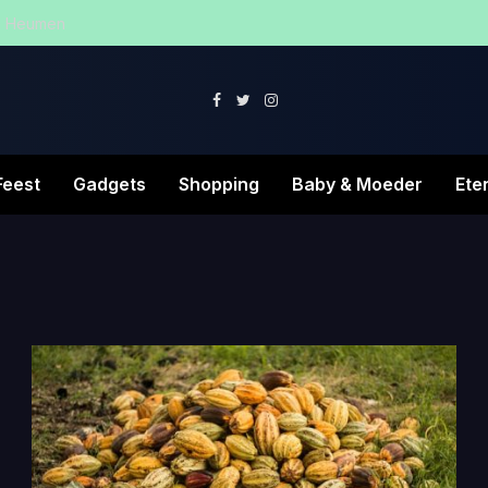
in Heumen
Facebook
Twitter
Instagram
Feest
Gadgets
Shopping
Baby & Moeder
Ete